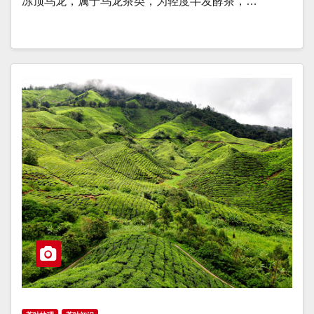
冻顶乌龙，属于乌龙茶类，为轻度半发酵茶，…