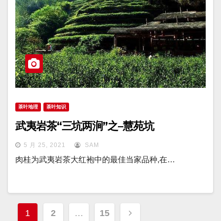
茶叶地理
茶叶知识
武夷岩茶“三坑两涧”之–慧苑坑
5 月 25, 2021
SAM
肉桂为武夷岩茶大红袍中的最佳当家品种,在…
文
1
2
…
15