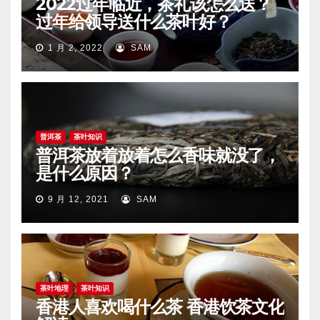
2022过年临近，茶礼该怎么送？
过年给领导送什么茶叶好？
1 月 2, 2022
SAM
普洱茶
茶叶知识
普洱茶放着放着怎么香味就没了，
是什么原因？
9 月 12, 2021
SAM
茶叶地理
茶叶知识
香港人喜欢喝什么茶 香港饮茶文化