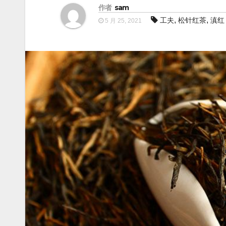
作者
sam
,
,
工夫
松针红茶
滇红
5 月 25, 2021