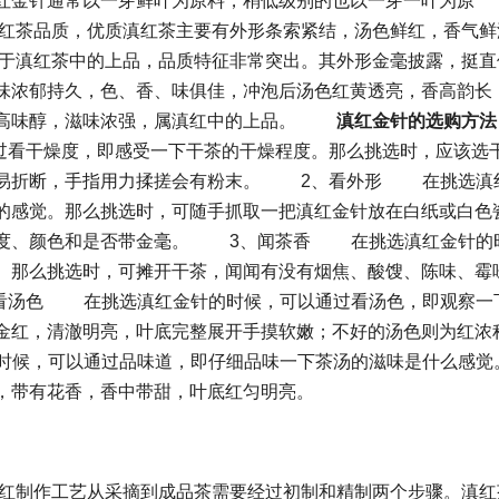
红金针通常以一芽鲜叶为原料，稍低级别的也以一芽一叶为原
红茶品质，优质滇红茶主要有外形条索紧结，汤色鲜红，香气鲜
于滇红茶中的上品，品质特征非常突出。其外形金毫披露，挺直
味浓郁持久，色、香、味俱佳，冲泡后汤色红黄透亮，香高韵长
高味醇，滋味浓强，属滇红中的上品。
滇红金针的选购方法
看干燥度，即感受一下干茶的干燥程度。那么挑选时，应该选
，易折断，手指用力揉搓会有粉末。 2、看外形 在挑选滇
的感觉。那么挑选时，可随手抓取一把滇红金针放在白纸或白色
程度、颜色和是否带金毫。 3、闻茶香 在挑选滇红金针的
。那么挑选时，可摊开干茶，闻闻有没有烟焦、酸馊、陈味、霉
看汤色 在挑选滇红金针的时候，可以通过看汤色，即观察一
金红，清澈明亮，叶底完整展开手摸软嫩；不好的汤色则为红浓
候，可以通过品味道，即仔细品味一下茶汤的滋味是什么感觉
，带有花香，香中带甜，叶底红匀明亮。
制作工艺从采摘到成品茶需要经过初制和精制两个步骤。滇红