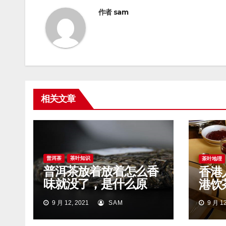
航
作者
sam
相关文章
普洱茶
茶叶知识
茶叶地理
普洱茶放着放着怎么香
香港
味就没了，是什么原
港饮
因？
9 月 12, 2021
SAM
9 月 12