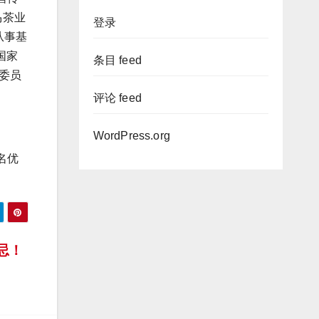
马茶业
登录
从事基
国家
条目 feed
术委员
评论 feed
WordPress.org
名优
忌！