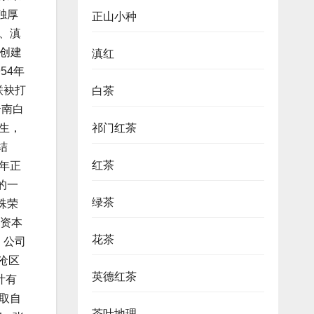
独厚
正山小种
、滇
创建
滇红
54年
联袂打
白茶
云南白
生，
祁门红茶
结
红茶
年正
的一
绿茶
殊荣
资本
花茶
。公司
沧区
英德红茶
叶有
取自
茶叶地理