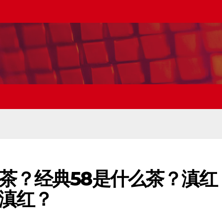
茶？经典58是什么茶？滇红
滇红？