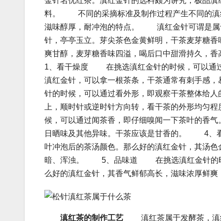
金针名优红茶。滇红金针的选料颇为讲究，极品滇
料。 不同的采摘标准及制作过程产生不同的滇
滋味醇厚，耐冲泡的特点。 滇红金针可谓是属
针，亭亭玉立。芽尖茶色金黄鲜明，干茶麦芽糖香
爽甘醇，麦芽糖香味四溢，喝后口中甜滑持久，香
1、看干燥度 在挑选滇红金针的时候，可以通过
滇红金针，可以拿一根茶条，干茶通常有刺手感
针的时候，可以通过看外形，即观察干茶整体给人
上，顺时针或逆时针方向转，看干茶的外形均匀
候，可以通过闻茶香，即仔细嗅闻一下茶叶的香气
日晒味及其他异味。干茶应该是甘香的。 4、
叶冲泡后的茶汤颜色。那么好的滇红金针，其汤色
暗、浑浊。 5、品味道 在挑选滇红金针的时
么好的滇红金针，其香气鲜郁高长，滋味浓厚鲜爽
滇红茶的制作工艺
滇红茶属于发酵茶，滇红