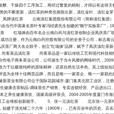
发酵、干燥四个工序加工，再经过繁复的精制，才得以有这得天
类的不断更新，滇红茶的种类也推陈出新，滇红金针、滇红金芽
凤牌滇红茶 云南滇红集团股份有限公司（简称滇红集团）
39年由当代中国著名茶叶专家冯绍裘先生创建的“顺宁实验茶厂”，19
红茶 红瑞徕由百年名企云南白药与滇红茶创制企业凤庆茶厂
限公司成功注册，作为云南白药控股有限公司的全资子公司，标志着
凤庆茶厂两大名企联手，创立”红瑞徕”品牌，赋予了凤庆滇红茶新
、尚客茶品滇红茶 尚客茶品是一家以传统工艺和现代科技相
性电子商务茶业公司，公司诞生于当今风靡的网络时代，2009
致力于以极致纯粹的原味精神，还原自然生活本色。其上线短短
评选为全球十佳网货品牌，而且是唯一一家茶企、唯一一家获此
新茶业有限公司位于国际花园城市-厦门集美北部工业区，注册
及养生健康含茶制品-调味茶生产销售、专卖连锁经营、产品进出口
之养生健康茶饮、国家高级评茶员、2004-2005年度厦门市海
市海沧区工会维权创新能手。 5、张一元滇红茶 北京张一元茶
始建于清光绪二十六年（1900年），已有百余年的历史。店名