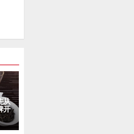
先从
牌开