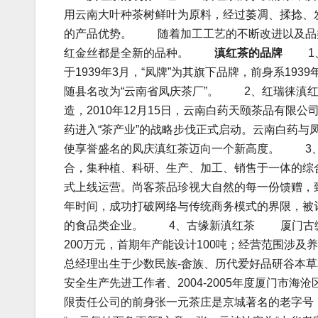
用云南大叶种茶树鲜叶为原料，经过萎凋、揉捻、
的产品优势。 随着加工工艺的不断改进以及品
红金丝都是全新的品种。
滇红茶的品牌
1、
于1939年3月，“凤牌”为其旗下品牌，前身系19
随县名改为“云南省凤庆茶厂”。 2、红瑞徕滇
造，2010年12月15日，云南白药天颐茶品有
药进入“茶产业”的战略步伐正式启动。云南白药与
使享誉盛名的凤庆滇红茶迈向一个新高度。 3
合，集种植、科研、生产、加工、销售于一体的综合
式上线运营。尚客茶品珍视大自然的每一份馈赠，
年时间，成功打破网络与传统商务模式的界限，被
的食品类企业。 4、古缘新滇红茶 厦门古缘
200万元，首期年产能设计100吨；经营范围涉
总经理出生于少数民族-畲族、历代爱好品研谷本草本
安全生产先进工作者、2004-2005年度厦门
限责任公司的前身张一元茶庄是京城著名的老字号，