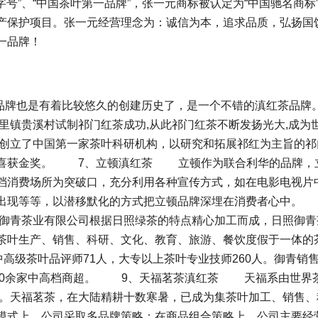
字号”、“中国茶叶第一品牌”，张一元商标被认定为“中国驰名商标
产保护项目。张一元经营理念为：诚信为本，追求品质，弘扬国
一品牌！
也是有着比较悠久的创建历史了，是一个不错的滇红茶品牌
平里镇贵溪村试制祁门红茶成功,从此祁门红茶不断发扬光大,成为
里创立了中国第一家茶叶科研机构，以研究和拓展祁红为主旨的祁
会喜获金奖。 7、立顿滇红茶 立顿作为联合利华的品牌，
档消费场所为突破口，充分利用各种宣传方式，如在电影电视片
出现等等，以潜移默化的方式把立顿品牌深埋在消费者心中。
御青茶业有限公司根据日照绿茶的特点精心加工而成，日照御青
茶叶生产、销售、科研、文化、教育、旅游、餐饮度假于一体的
中高级茶叶品评师71人，大专以上茶叶专业技师260人。御青销
盖80余家中高档商超。 9、天福茗茶滇红茶 天福系由世界
司。天福茗茶，在大陆精耕十数寒暑，已成为集茶叶加工、销售、
模式上，公司采取多品牌策略；在商品组合策略上，公司主要经