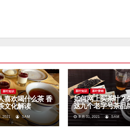
茶叶知识
茶叶营销
茶叶知识
如何网上买茶叶？
人喜欢喝什么茶 香
这九个老字号茶品
茶文化解读
始。
, 2021
SAM
8 月 31, 2021
SAM