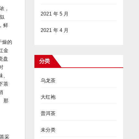
浓，
2021 年 5 月
似
，鲜
2021 年 4 月
干燥的
红金
瓷盘
分类
时
味、
乌龙茶
下茶
稍
大红袍
。那
普洱茶
未分类
茶采