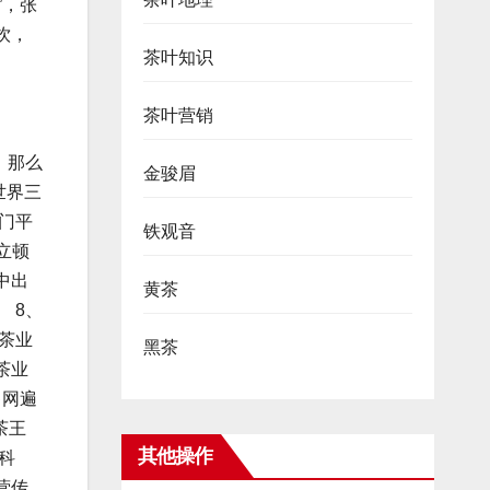
”，张
饮，
茶叶知识
茶叶营销
。那么
金骏眉
世界三
门平
铁观音
立顿
中出
黄茶
 8、
茶业
黑茶
茶业
售网遍
茶王
其他操作
科
营传