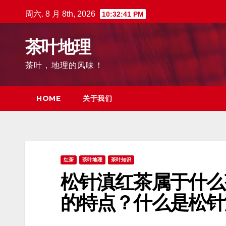
跳
周六. 8 月 8th, 2026
10:32:43 PM
至
内
茶叶地理
容
茶叶，地理的风味！
HOME
关于我们
红茶
茶叶地理
茶叶知识
松针滇红茶属于什么
的特点？什么是松针