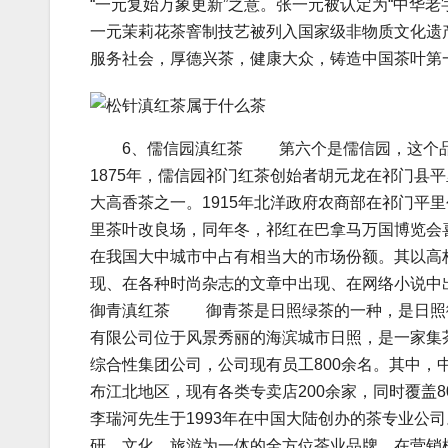
“一元复始万象更新”之意。张一元被认定为“中华老
一元茉莉花茶窨制技艺被列入国家级非物质文化遗
服务社会，厚德兴茶，健康大众，铸造中国茶叶第
6、儒信园滇红茶 第六个是儒信园，这个品牌
1875年，儒信园祁门红茶创始者胡元龙在祁门县
大高香茶之一。1915年北洋政府农商部在祁门平
里茶叶改良场，同年冬，祁红在巴拿马万国博览
在我国大中城市中占有相当大的市场份额。其以高
现、在各种时尚杂志的文章中出现、在网络小说中
御青滇红茶 御青茶是日照绿茶的一种，是日照
有限公司位于风景秀丽的海滨城市日照，是一家集
综合性集团公司，公司现有员工800余名。其中，
布江北地区，现有各类专卖店200余家，同时覆
李瑞河先生于1993年在中国大陆创办的茶专业公
研、文化、旅游为一体的全方位茶业品牌。在营销