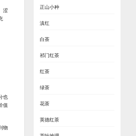
正山小种
。涩
充
滇红
白茶
祁门红茶
红茶
绿茶
分也
花茶
价值
英德红茶
到物
茶叶地理