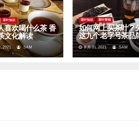
茶叶知识
茶叶营销
茶叶知识
如何网上买茶叶？
人喜欢喝什么茶 香
这九个老字号茶品
茶文化解读
始。
, 2021
SAM
8 月 31, 2021
SAM