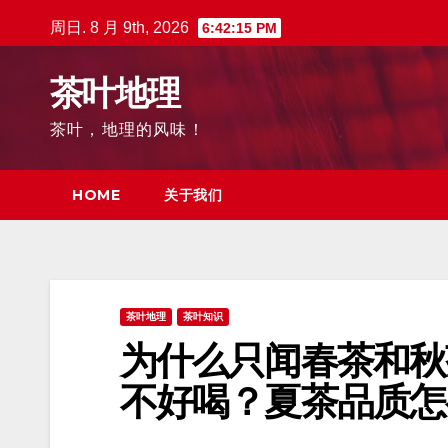
跳
周日. 8 月 9th, 2026
6:42:17 PM
至
内
茶叶地理
容
茶叶，地理的风味！
HOME
关于我们
茶叶地理
茶叶知识
为什么只闻春茶和秋
不好喝？夏茶品质怎