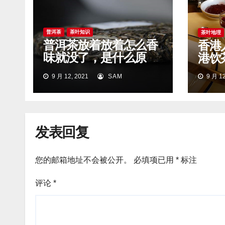
普洱茶
茶叶知识
茶叶地理
普洱茶放着放着怎么香
香港
味就没了，是什么原
港饮
因？
9 月 12, 2021
SAM
9 月 12
发表回复
您的邮箱地址不会被公开。
必填项已用
*
标注
评论
*