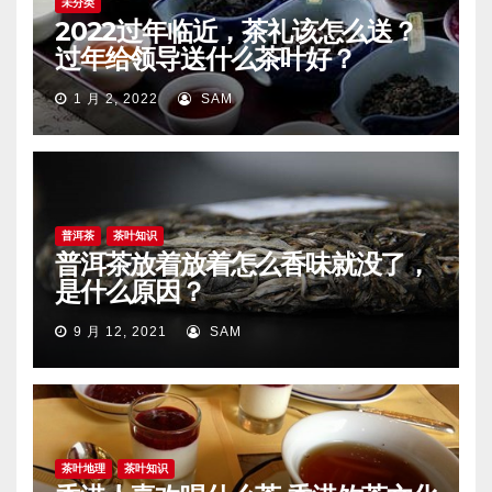
未分类
2022过年临近，茶礼该怎么送？
过年给领导送什么茶叶好？
1 月 2, 2022
SAM
普洱茶
茶叶知识
普洱茶放着放着怎么香味就没了，
是什么原因？
9 月 12, 2021
SAM
茶叶地理
茶叶知识