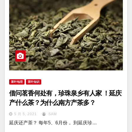
茶叶地理
茶叶知识
借问茗香何处有，珍珠泉乡有人家 ！延庆
产什么茶？为什么南方产茶多？
5 月 5, 2021
SAM
延庆还产茶？ 每年5、6月份， 到延庆珍…