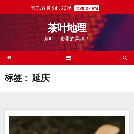
跳
周日. 8 月 9th, 2026
4:20:27 PM
至
内
茶叶地理
容
茶叶，地理的风味！
标签：
延庆