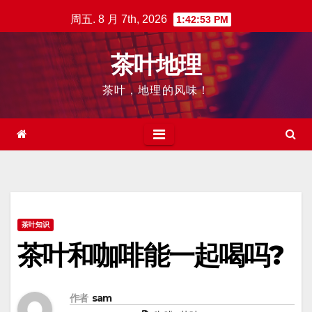
跳
周五. 8 月 7th, 2026
1:42:54 PM
至
内
茶叶地理
容
茶叶，地理的风味！
茶叶知识
茶叶和咖啡能一起喝吗?
作者
sam