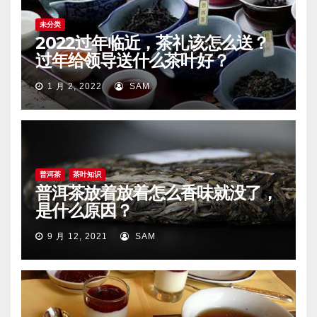
未分类
2022过年临近，茶礼该怎么送？
过年给领导送什么茶叶好？
1 月 2, 2022
SAM
普洱茶
茶叶知识
普洱茶放着放着怎么香味就没了，
是什么原因？
9 月 12, 2021
SAM