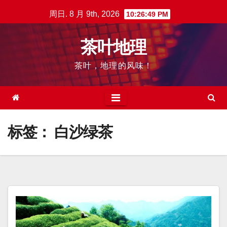
跳
周日. 8 月 9th, 2026
10:26:50 PM
至
内
茶叶地理
容
茶叶，地理的风味！
标签：
白沙绿茶