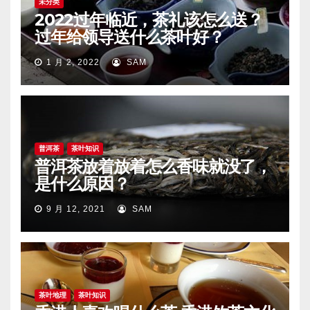
未分类
2022过年临近，茶礼该怎么送？
过年给领导送什么茶叶好？
1 月 2, 2022
SAM
普洱茶
茶叶知识
普洱茶放着放着怎么香味就没了，
是什么原因？
9 月 12, 2021
SAM
茶叶地理
茶叶知识