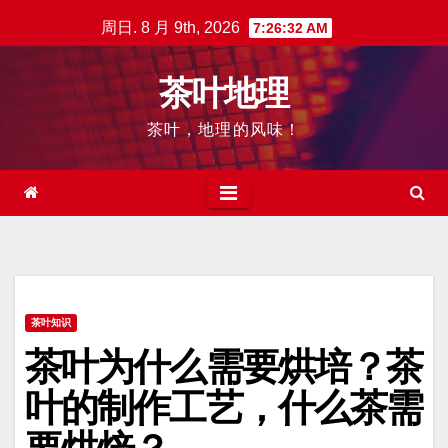
跳
周日. 8 月 9th, 2026
7:26:33 AM
至
内
茶叶地理
容
茶叶，地理的风味！
茶叶知识
茶叶为什么需要烘培？茶
叶的制作工艺，什么茶需