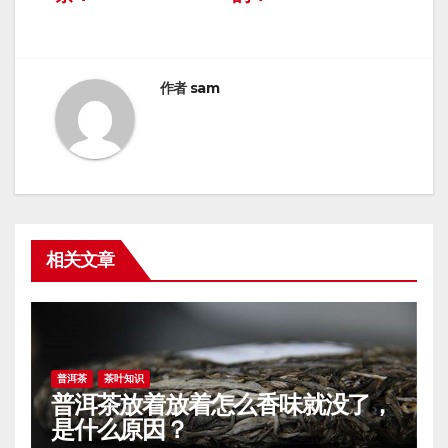
导
航
作者
sam
相关文章
普洱茶
茶叶知识
普洱茶放着放着怎么香味就没了，
是什么原因？