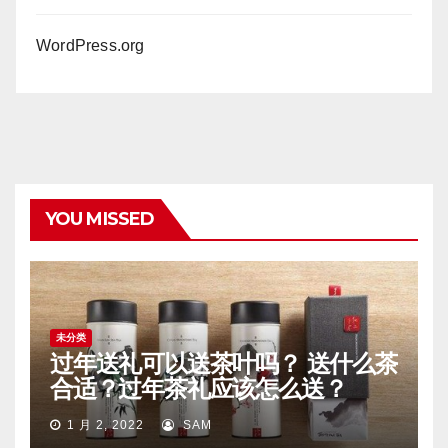
WordPress.org
YOU MISSED
未分类
过年送礼可以送茶叶吗？ 送什么茶
合适？过年茶礼应该怎么送？
1 月 2, 2022
SAM