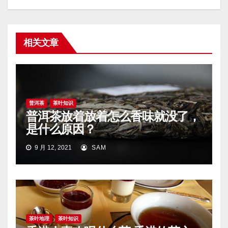
相关文章
普洱茶
茶叶知识
普洱茶放着放着怎么香味就没了，
是什么原因？
9 月 12, 2021
SAM
茶叶地理
茶叶知识