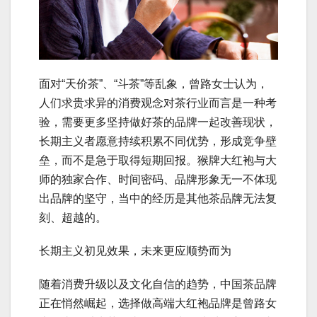
面对“天价茶”、“斗茶”等乱象，曾路女士认为，
人们求贵求异的消费观念对茶行业而言是一种考
验，需要更多坚持做好茶的品牌一起改善现状，
长期主义者愿意持续积累不同优势，形成竞争壁
垒，而不是急于取得短期回报。猴牌大红袍与大
师的独家合作、时间密码、品牌形象无一不体现
出品牌的坚守，当中的经历是其他茶品牌无法复
刻、超越的。
长期主义初见效果，未来更应顺势而为
随着消费升级以及文化自信的趋势，中国茶品牌
正在悄然崛起，选择做高端大红袍品牌是曾路女