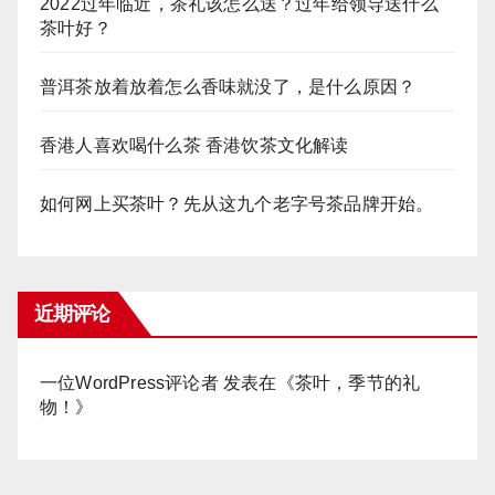
2022过年临近，茶礼该怎么送？过年给领导送什么
茶叶好？
普洱茶放着放着怎么香味就没了，是什么原因？
香港人喜欢喝什么茶 香港饮茶文化解读
如何网上买茶叶？先从这九个老字号茶品牌开始。
近期评论
一位WordPress评论者
发表在《
茶叶，季节的礼
物！
》