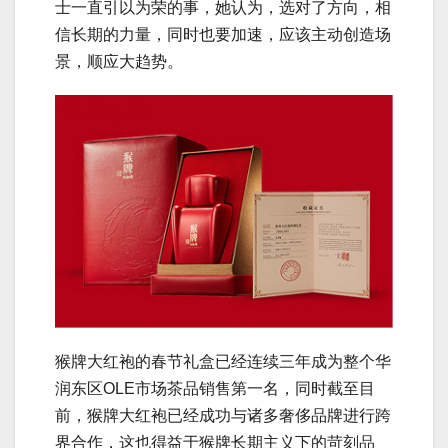
士一直引以为荣的事，她认为，选对了方向，相
信长期的力量，同时也要加速，应该主动创造场
景，顺应大趋势。
猴牌大红袍的春节礼盒已经连续三年成为整个华
润东区OLE市场茶品销售第一名，同时截至目
前，猴牌大红袍已经成功与诸多奢侈品牌进行跨
界合作，这也得益于猴牌长期主义下的苛刻品