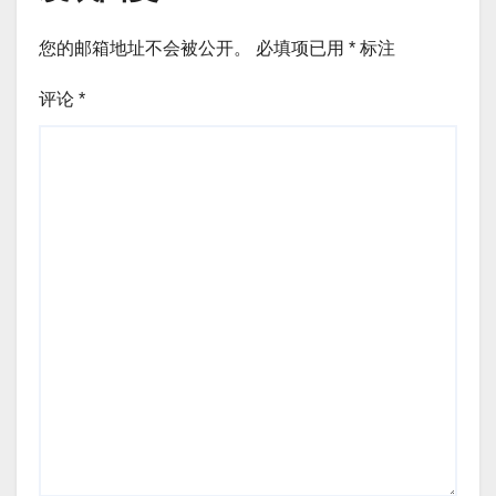
您的邮箱地址不会被公开。
必填项已用
*
标注
评论
*