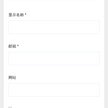
显示名称
*
邮箱
*
网站