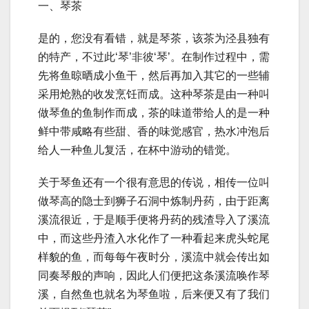
一、琴茶
是的，您没有看错，就是琴茶，该茶为泾县独有
的特产，不过此‘琴’非彼‘琴’。在制作过程中，需
先将鱼晾晒成小鱼干，然后再加入其它的一些辅
采用炝熟的收发烹饪而成。这种琴茶是由一种叫
做琴鱼的鱼制作而成，茶的味道带给人的是一种
鲜中带咸略有些甜、香的味觉感官，热水冲泡后
给人一种鱼儿复活，在杯中游动的错觉。
关于琴鱼还有一个很有意思的传说，相传一位叫
做琴高的隐士到狮子石洞中炼制丹药，由于距离
溪流很近，于是顺手便将丹药的残渣导入了溪流
中，而这些丹渣入水化作了一种看起来虎头蛇尾
样貌的鱼，而每每午夜时分，溪流中就会传出如
同奏琴般的声响，因此人们便把这条溪流唤作琴
溪，自然鱼也就名为琴鱼啦，后来便又有了我们