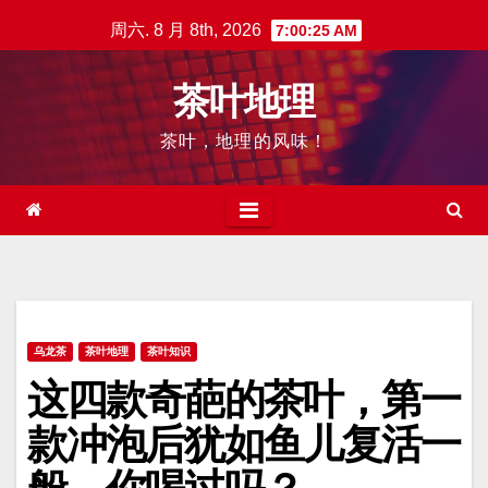
跳
周六. 8 月 8th, 2026
7:00:26 AM
至
内
茶叶地理
容
茶叶，地理的风味！
乌龙茶
茶叶地理
茶叶知识
这四款奇葩的茶叶，第一
款冲泡后犹如鱼儿复活一