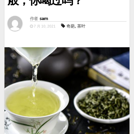
般，你喝过吗？
作者
sam
,
奇葩
茶叶
7 月 10, 2021