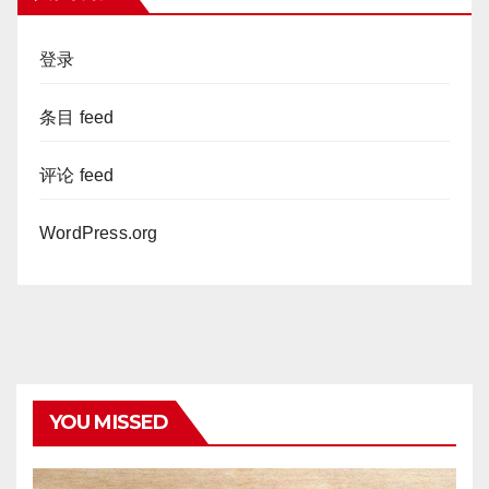
登录
条目 feed
评论 feed
WordPress.org
YOU MISSED