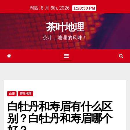
跳
周四. 8 月 6th, 2026
1:20:54 PM
至
内
茶叶地理
容
茶叶，地理的风味！
白茶
茶叶地理
白牡丹和寿眉有什么区
别？白牡丹和寿眉哪个