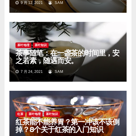
9 月 12, 2021
SAM
茶叶地理
茶叶知识
茶事随笔：在一盏茶的时间里，安
之若素，随遇而安。
7 月 24, 2021
SAM
红茶
茶叶地理
茶叶知识
红茶能不能养胃？第一冲该不该倒
掉？8个关于红茶的入门知识