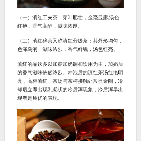
（一）滇红工夫茶：芽叶肥壮，金毫显露,汤色
红艳，香气高醇，滋味浓厚。
（二）滇红碎茶又称滇红分级茶：其外形均匀，
色泽乌润，滋味浓烈，香气鲜锐，汤色红亮。
滇红的品饮多以加糖加奶调和饮用为主，加奶后
的香气滋味依然浓烈。冲泡后的滇红茶汤红艳明
亮，高档滇红，茶汤与茶杯接触处常显金圈，冷
却后立即出现乳凝状的冷后浑现象，冷后浑早出
现者是质优的表现。