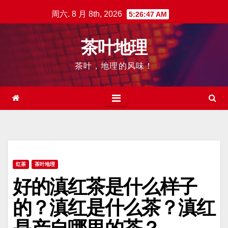
跳
周六. 8 月 8th, 2026
5:26:48 AM
至
内
茶叶地理
容
茶叶，地理的风味！
红茶
茶叶地理
好的滇红茶是什么样子
的？滇红是什么茶？滇红