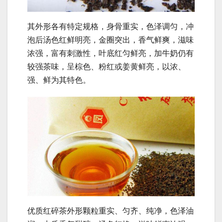
其外形各有特定规格，身骨重实，色泽调匀，冲
泡后汤色红鲜明亮，金圈突出，香气鲜爽，滋味
浓强，富有刺激性，叶底红匀鲜亮，加牛奶仍有
较强茶味，呈棕色、粉红或姜黄鲜亮，以浓、
强、鲜为其特色。
优质红碎茶外形颗粒重实、匀齐、纯净，色泽油