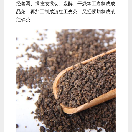
经萎凋、揉捻或揉切、发酵、干燥等工序制成成
品茶；再加工制成滇红工夫茶，又经揉切制成滇
红碎茶。