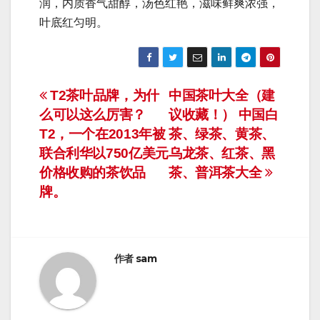
润，内质香气甜醇，汤色红艳，滋味鲜爽浓强，
叶底红匀明。
文
T2茶叶品牌，为什
中国茶叶大全（建
么可以这么厉害？
议收藏！） 中国白
章
T2，一个在2013年被
茶、绿茶、黄茶、
导
联合利华以750亿美元
乌龙茶、红茶、黑
价格收购的茶饮品
茶、普洱茶大全
航
牌。
作者
sam