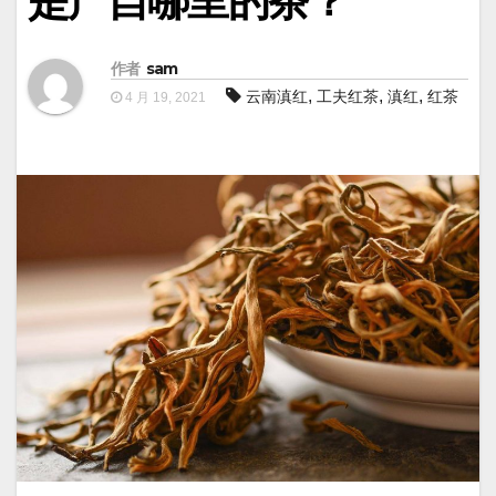
是产自哪里的茶？
作者
sam
,
,
,
云南滇红
工夫红茶
滇红
红茶
4 月 19, 2021