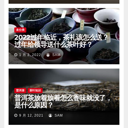
未分类
2022过年临近，茶礼该怎么送？
过年给领导送什么茶叶好？
1 月 2, 2022
SAM
普洱茶
茶叶知识
普洱茶放着放着怎么香味就没了，
是什么原因？
9 月 12, 2021
SAM