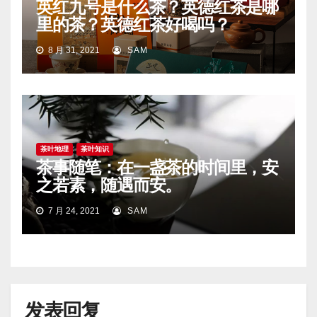
英红九号是什么茶？英德红茶是哪
里的茶？英德红茶好喝吗？
8 月 31, 2021
SAM
茶叶地理
茶叶知识
茶事随笔：在一盏茶的时间里，安
之若素，随遇而安。
7 月 24, 2021
SAM
发表回复