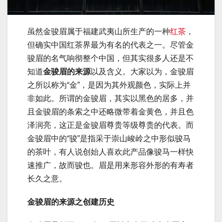
虽然金骏眉属于福建武夷山所生产的一种
红茶
，
但确实中国红茶界最为有名的代表之一。尽管金
骏眉的名气响彻整个中国，但其实很多人还是不
知道
金骏眉的来源
以及含义。大家以为，金骏眉
之所以称为“金”，是因为其外观颜色，实际上并
非如此。所谓的金骏眉，其实以黑色的居多，并
且金骏眉的条索之中还略微带着金黄色，并且色
泽润亮，这正是金骏眉尊贵等级尊贵的代表。而
金骏眉中的“骏”是指采于崇山峻岭之中形似骏马
的茶叶，有人说创始人喜欢此产品像骏马一样快
速推广，故而骏也。眉是用来形容外形的有寿者
长久之意。
金骏眉的来源之创建历史