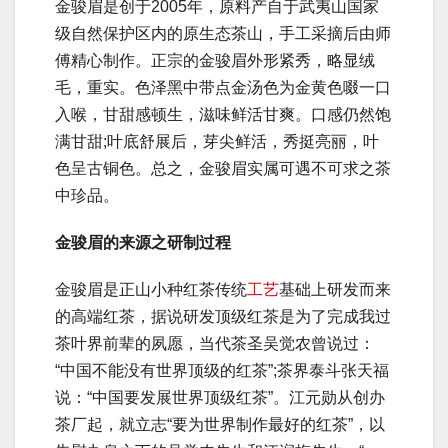
金骏眉是创于2005年，原料产自于武夷山国家
级自然保护区内的原生态茶山，手工采摘后由师
傅精心制作。正宗的金骏眉外形紧秀，略显绒
毛，重实。色泽黑中带点金汤色为金黄色啜一口
入喉，甘甜感顿生，滋味鲜活甘爽。口感仍然饱
满甘甜;叶底舒展后，芽尖鲜活，秀挺亮丽，叶
色呈古铜色。总之，金骏眉实属可遇不可求之茶
中珍品。
金骏眉的来源之研制过程
金骏眉是正山小种红茶传统
工艺
基础上研发而来
的高端红茶，据说研发顶级红茶是为了完成我过
茶叶界前辈的夙愿，当代茶圣吴觉农曾说过：
“中国不能没有世界顶级的红茶”;茶界泰斗张天福
说：“中国要发展世界顶级红茶”。江元勋从创办
茶厂起，就立志“要为世界制作最好的红茶”，以