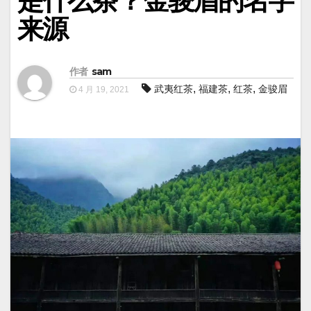
是什么茶？金骏眉的名字
来源
作者
sam
,
,
,
武夷红茶
福建茶
红茶
金骏眉
4 月 19, 2021