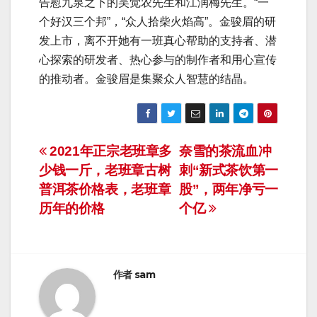
告慰九泉之下的吴觉农先生和江润梅先生。“一
个好汉三个邦”，“众人拾柴火焰高”。金骏眉的研
发上市，离不开她有一班真心帮助的支持者、潜
心探索的研发者、热心参与的制作者和用心宣传
的推动者。金骏眉是集聚众人智慧的结晶。
文
2021年正宗老班章多
奈雪的茶流血冲
少钱一斤，老班章古树
刺“新式茶饮第一
章
普洱茶价格表，老班章
股”，两年净亏一
导
历年的价格
个亿
航
作者
sam