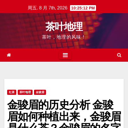
跳
周五. 8 月 7th, 2026
10:25:13 PM
至
内
茶叶地理
容
茶叶，地理的风味！
红茶
茶叶地理
金骏眉
金骏眉的历史分析 金骏
眉如何种植出来，金骏眉