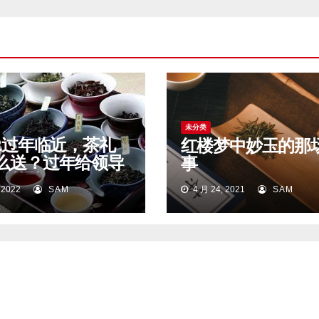
未分类
22过年临近，茶礼
红楼梦中妙玉的那
么送？过年给领导
事
么茶叶好？
 2022
SAM
4 月 24, 2021
SAM