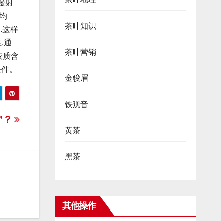
漫射
均
茶叶知识
.这样
,通
茶叶营销
灰质含
条件。
金骏眉
铁观音
”？
黄茶
黑茶
其他操作