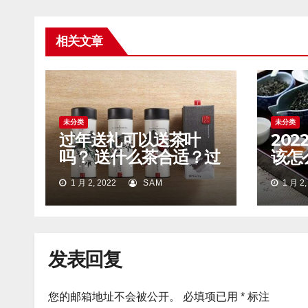
相关文章
未分类
未分类
过年送礼可以送茶叶
20
吗？ 送什么茶合适？过
该怎
年茶礼应该怎么送？
送什
1 月 2, 2022
SAM
1 月 2,
发表回复
您的邮箱地址不会被公开。
必填项已用
*
标注