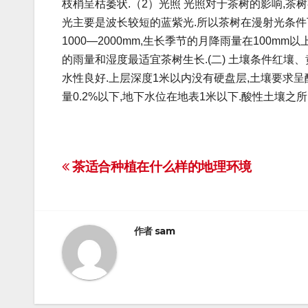
枝梢呈枯萎状.（2）光照 光照对于茶树的影响,茶
光主要是波长较短的蓝紫光.所以茶树在漫射光条件
1000—2000mm,生长季节的月降雨量在100mm
的雨量和湿度最适宜茶树生长.(二) 土壤条件红壤
水性良好.上层深度1米以内没有硬盘层,土壤要求呈酸性反
量0.2%以下,地下水位在地表1米以下.酸性土壤
文
茶适合种植在什么样的地理环境
章
导
作者
sam
航