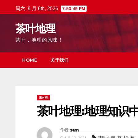
跳
周六. 8 月 8th, 2026
7:53:51 PM
至
内
茶叶地理
容
茶叶，地理的风味！
HOME
关于我们
未分类
茶叶地理:地理知识
作者
sam
,
茶叶地理
茶叶种植