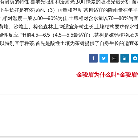
树有耐荫的特性,喜弱光照射和漫射光.从叶绿素的吸收光谱分析,而
下生长好是有依据的.（3）雨量和湿度 茶树适宜的降雨量在年平
以上,相对湿度一般以80—90%为佳.土壤相对含水量以70—80%为宜
、黄壤、沙壤土、棕色森林土,均适宜茶树生长,土壤结构要求保水性
应,PH值4.5—6.5（4.5—5.5最适宜）,茶树是嫌钙植物,石
之所以特别宜于种茶,首先是酸性土壤为茶树提供了自身生长的适宜
金骏眉为什么叫“金骏眉