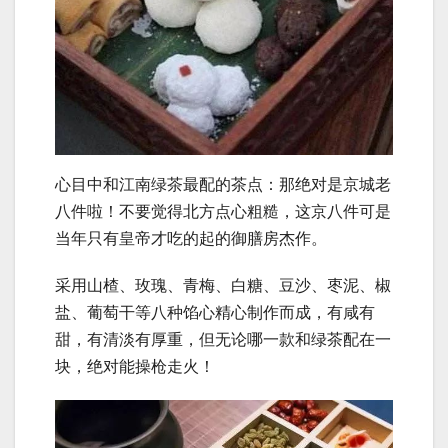
心目中和江南绿茶最配的茶点：那绝对是京城老
八件啦！不要觉得北方点心粗糙，这京八件可是
当年只有皇帝才吃的起的御膳房杰作。
采用山楂、玫瑰、青梅、白糖、豆沙、枣泥、椒
盐、葡萄干等八种馅心精心制作而成，有咸有
甜，有清淡有厚重，但无论哪一款和绿茶配在一
块，绝对能操枪走火！