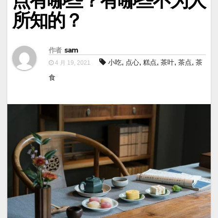
点有哪些？有哪些不为人
所知的？
作者
sam
,
,
,
,
,
小吃
点心
糕点
茶叶
茶点
茶
4 月 19, 2021
食