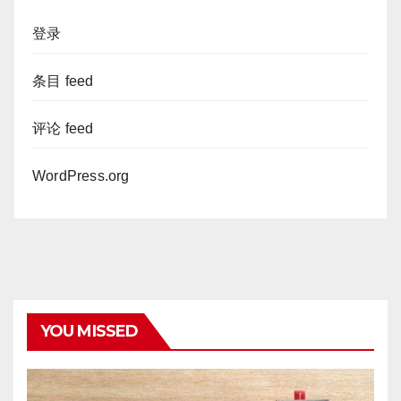
登录
条目 feed
评论 feed
WordPress.org
YOU MISSED