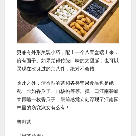
更兼有外形美观小巧，配上一个八宝盒端上来，
倍有面子。如果觉得传统口味的太甜腻，也可以
买现在改良过的京八件，绝对不会错。
除此之外，清香型的茶和各类坚果食品也是绝
配，比如香瓜子、山核桃等等。抿一口江南碧螺
春再嗑一枚香瓜子，眼前感觉立刻浮现了江南园
林里的窈窕淑女有么有！
普洱茶