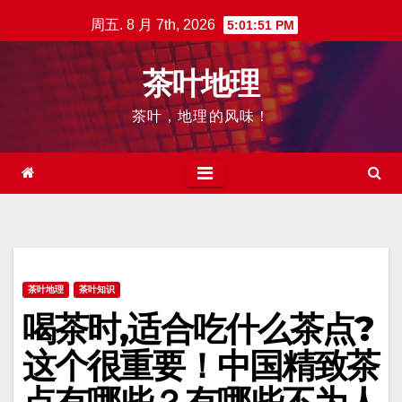
跳
周五. 8 月 7th, 2026
5:01:52 PM
至
内
茶叶地理
容
茶叶，地理的风味！
茶叶地理
茶叶知识
喝茶时,适合吃什么茶点?
这个很重要！中国精致茶