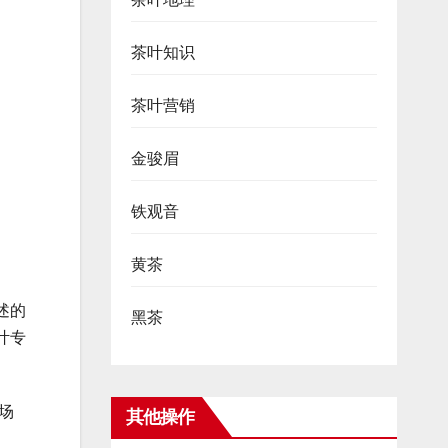
茶叶知识
茶叶营销
金骏眉
铁观音
黄茶
述的
黑茶
叶专
场
其他操作