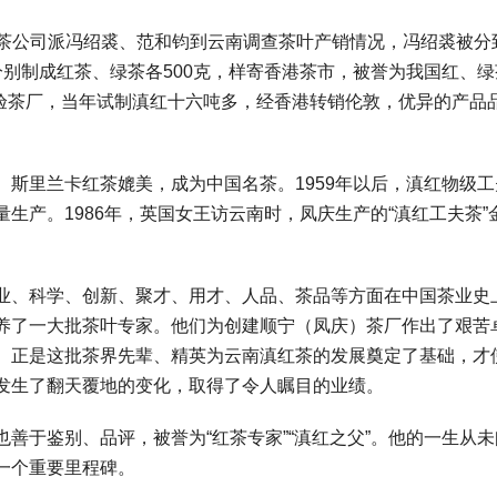
，中茶公司派冯绍裘、范和钧到云南调查茶叶产销情况，冯绍裘被分
别制成红茶、绿茶各500克，样寄香港茶市，被誉为我国红、绿
实验茶厂，当年试制滇红十六吨多，经香港转销伦敦，优异的产品
斯里兰卡红茶媲美，成为中国名茶。1959年以后，滇红物级工
生产。1986年，英国女王访云南时，凤庆生产的“滇红工夫茶”
业、科学、创新、聚才、用才、人品、茶品等方面在中国茶业史
养了一大批茶叶专家。他们为创建顺宁（凤庆）茶厂作出了艰苦
。正是这批茶界先辈、精英为云南滇红茶的发展奠定了基础，才
发生了翻天覆地的变化，取得了令人瞩目的业绩。
善于鉴别、品评，被誉为“红茶专家”“滇红之父”。他的一生从未
一个重要里程碑。