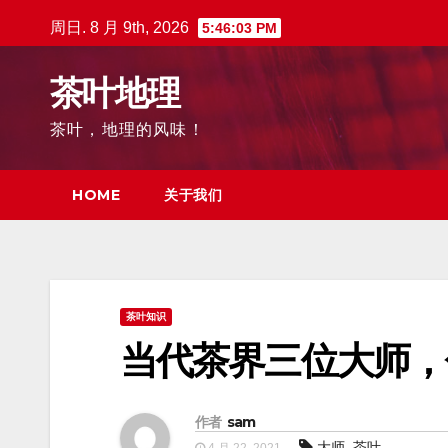
跳
周日. 8 月 9th, 2026
5:46:04 PM
至
内
茶叶地理
容
茶叶，地理的风味！
HOME
关于我们
茶叶知识
当代茶界三位大师，
作者
sam
,
大师
茶叶