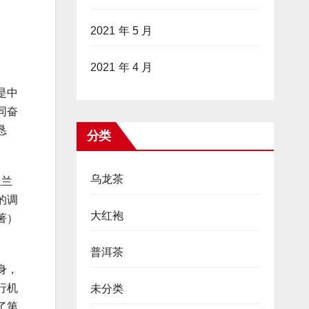
2021 年 5 月
2021 年 4 月
是中
同奋
恳
分类
乌龙茶
里兰
的调
大红袍
著）
普洱茶
身，
行机
未分类
了第