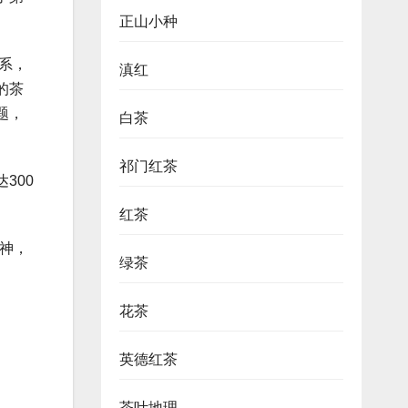
正山小种
系，
滇红
的茶
题，
白茶
祁门红茶
300
红茶
神，
绿茶
花茶
英德红茶
茶叶地理