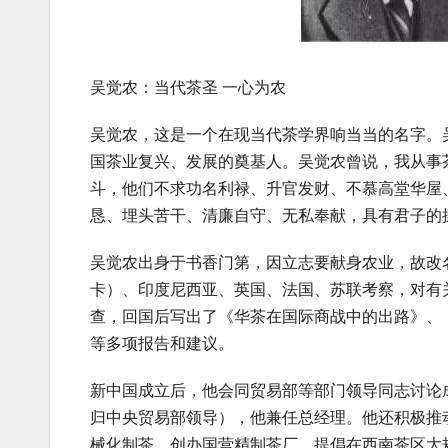
吴觉农：当代茶圣 一心为农
吴觉农，这是一个在现当代茶学界响当当的名字。
国茶业复兴、发展的奠基人。吴觉农曾说，我从事
斗，他们不求功名利禄、升官发财、不慕高堂华屋
恳、埋头苦干、清廉自守、无私奉献，具有君子的
吴觉农出身于书香门第，因立志要献身农业，故改名
卡）、印度尼西亚、英国、法国、苏联考察，对有
查，回国后写出了《华茶在国际商战中的出路》、
等多项报告和建议。
新中国成立后，他会同贸易部等部门领导同志讨论
归中央贸易部领导），他兼任总经理。他还积极推
械化制茶，创办国营精制茶厂，提倡在西南茶区大