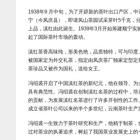
1938年9 月中旬，为了开辟新的茶叶出口产区
宁（今凤庆县），即请凤山茶园试采芽叶5千克，分
上品，滇红由此诞生。1939年3月开始筹建顺宁
起了国际茶叶市场的轰动。
滇红茶香高味纯，形美色艳，品质独特，可与印度、
被国家定为外交礼茶，指定由凤庆茶厂独家定型定量
茶珍品又被作为国礼，送给女王。
冯绍裘开启了中国滇红茶的新纪元，他在领导、为
具有典范性。冯绍裘在创制滇红名茶的过程中，培
的贡献，为发展滇红名茶进行了许多开创性的工作
成立省茶叶公司以来的半个多世纪，云南茶叶生产
冯绍裘一生致力于茶叶研究和生产，他精于制茶，也
过对茶业的执著追求，树起了我国茶业发展史上的