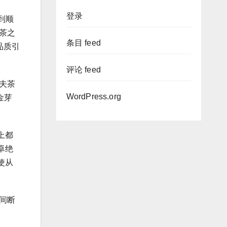
登录
到顺
茶之
条目 feed
品质引
评论 feed
夫茶
WordPress.org
金芽
上都
卓绝
使从
间断