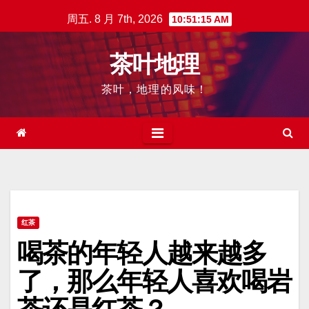
跳
周五. 8 月 7th, 2026
10:51:16 AM
至
内
茶叶地理
容
茶叶，地理的风味！
红茶
喝茶的年轻人越来越多
了，那么年轻人喜欢喝岩