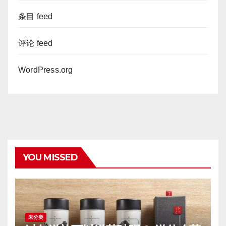
条目 feed
评论 feed
WordPress.org
YOU MISSED
未分类