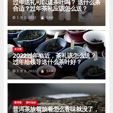
过年送礼可以送茶叶吗？ 送什么茶
合适？过年茶礼应该怎么送？
1 月 2, 2022
SAM
未分类
2022过年临近，茶礼该怎么送？
过年给领导送什么茶叶好？
1 月 2, 2022
SAM
普洱茶
茶叶知识
普洱茶放着放着怎么香味就没了，