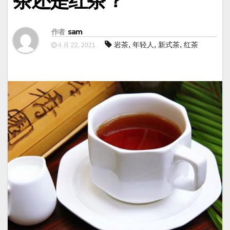
茶还是红茶？
作者
sam
,
,
,
岩茶
年轻人
新式茶
红茶
4 月 22, 2021