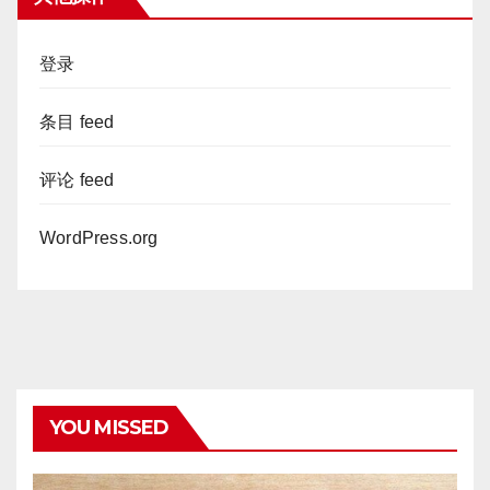
登录
条目 feed
评论 feed
WordPress.org
YOU MISSED