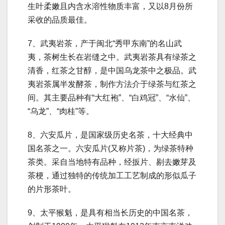
生叶柔嫩且内含水溶性物质丰富，又以8月份所
采收的品质最佳。
7、武夷岩茶，产于闽北“秀甲东南”的名山武
夷，茶树生长在岩缝之中。武夷岩茶具有绿茶之
清香，红茶之甘醇，是中国乌龙茶中之极品。武
夷岩茶属半发酵茶，制作方法介于绿茶与红茶之
间。其主要品种有“大红袍”、“白鸡冠”、“水仙”、
“乌龙”、“肉桂”等。
8、六安瓜片，是国家级历史名茶，十大经典中
国名茶之一。六安瓜片(又称片茶)，为绿茶特种
茶类。采自当地特有品种，经扳片、剔去嫩芽及
茶梗，通过独特的传统加工工艺制成的形似瓜子
的片形茶叶。
9、太平猴魁，是具有相当长历史的中国名茶，