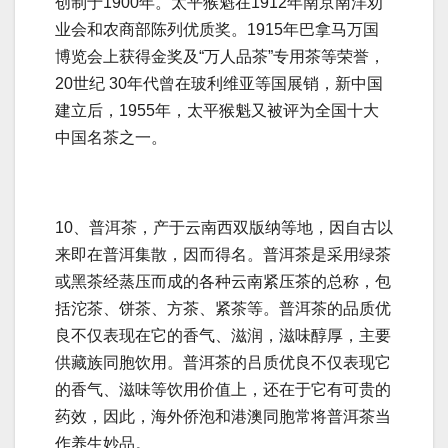
创制于1900年。太平猴魁在1912年南京南洋劝
业会和农商部陈列优质奖。1915年巴拿马万国
博览会上获得金奖及“万人品茶”专用茶等荣誉，
20世纪 30年代曾在玻利维亚等国展销，新中国
建立后，1955年，太平猴魁又被评为全国十大
中国名茶之一。
10、普洱茶，产于云南西双版纳等地，因自古以
来即在普洱集散，因而得名。普洱茶是采用绿茶
或黑茶经蒸压而成的各种云南紧压茶的总称，包
括沱茶、饼茶、方茶、紧茶等。普洱茶的品质优
良不仅表现在它的香气、滋润，滋味醇厚，主要
供藏族同胞饮用。普洱茶的吕质优良不仅表现它
的香气、滋味等饮用价值上，还在于它有可贵的
药效，因此，海外侨泡和港澳同胞常将普洱茶当
作养生妙品。