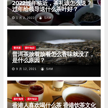
2022过年临近，茶礼该怎么送？
过年给领导送什么茶叶好？
1 月 2, 2022
SAM
普洱茶
茶叶知识
普洱茶放着放着怎么香味就没了，
是什么原因？
9 月 12, 2021
SAM
茶叶地理
茶叶知识
香港人喜欢喝什么茶 香港饮茶文化