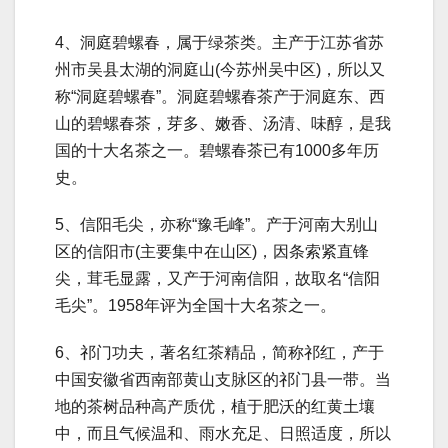
4、洞庭碧螺春，属于绿茶类。主产于江苏省苏
州市吴县太湖的洞庭山(今苏州吴中区)，所以又
称“洞庭碧螺春”。洞庭碧螺春茶产于洞庭东、西
山的碧螺春茶，芽多、嫩香、汤清、味醇，是我
国的十大名茶之一。碧螺春茶已有1000多年历
史。
5、信阳毛尖，亦称“豫毛峰”。产于河南大别山
区的信阳市(主要集中在山区)，因条索紧直锋
尖，茸毛显露，又产于河南信阳，故取名“信阳
毛尖”。1958年评为全国十大名茶之一。
6、祁门功夫，著名红茶精品，简称祁红，产于
中国安徽省西南部黄山支脉区的祁门县一带。当
地的茶树品种高产质优，植于肥沃的红黄土壤
中，而且气候温和、雨水充足、日照适度，所以