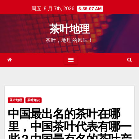
跳
周五. 8 月 7th, 2026
6:39:08 AM
至
内
茶叶地理
容
茶叶，地理的风味！
茶叶地理
茶叶知识
中国最出名的茶叶在哪
里，中国茶叶代表有哪一