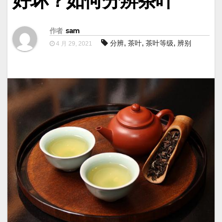
好坏？如何分辨茶叶
作者
sam
,
,
,
分辨
茶叶
茶叶等级
辨别
4 月 29, 2021