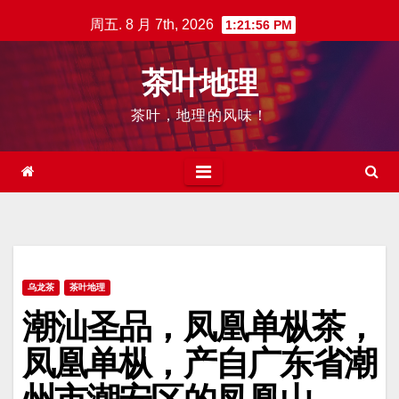
跳
周五. 8 月 7th, 2026
1:21:57 PM
至
内
茶叶地理
容
茶叶，地理的风味！
乌龙茶
茶叶地理
潮汕圣品，凤凰单枞茶，
凤凰单枞，产自广东省潮