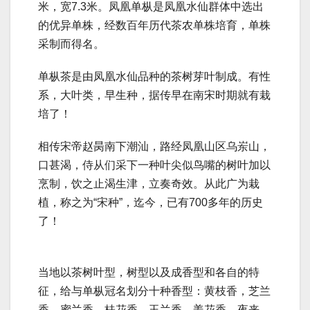
米，宽7.3米。凤凰单枞是凤凰水仙群体中选出
的优异单株，经数百年历代茶农单株培育，单株
采制而得名。
单枞茶是由凤凰水仙品种的茶树芽叶制成。有性
系，大叶类，早生种，据传早在南宋时期就有栽
培了！
相传宋帝赵昺南下潮汕，路经凤凰山区乌岽山，
口甚渴，侍从们采下一种叶尖似鸟嘴的树叶加以
烹制，饮之止渴生津，立奏奇效。从此广为栽
植，称之为“宋种”，迄今，已有700多年的历史
了！
当地以茶树叶型，树型以及成香型和各自的特
征，给与单枞冠名划分十种香型：黄枝香，芝兰
香，蜜兰香，桂花香，玉兰香，姜花香，夜来