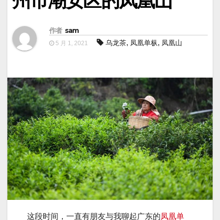
州市潮安区的凤凰山
作者
sam
,
,
乌龙茶
凤凰单枞
凤凰山
5 月 1, 2021
这段时间，一直有朋友与我聊起广东的
凤凰单