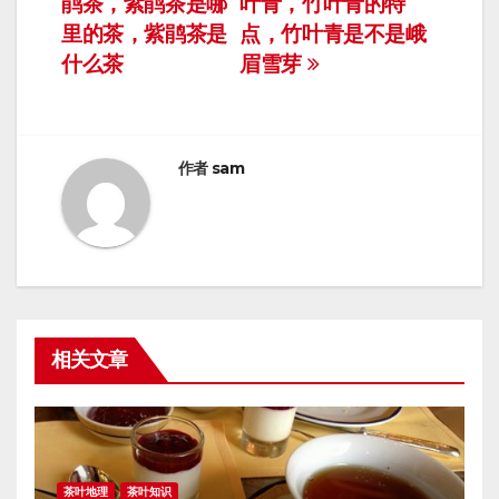
鹃茶，紫鹃茶是哪
叶青，竹叶青的特
章
里的茶，紫鹃茶是
点，竹叶青是不是峨
导
什么茶
眉雪芽
航
作者
sam
相关文章
茶叶地理
茶叶知识