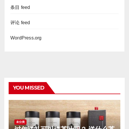
条目 feed
评论 feed
WordPress.org
YOU MISSED
未分类