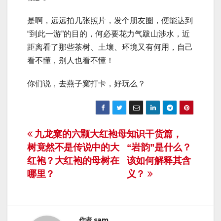
是啊，远远拍几张照片，发个朋友圈，便能达到
“到此一游”的目的，何必要花力气跋山涉水，近
距离看了那些茶树、土壤、环境又有何用，自己
看不懂，别人也看不懂！
你们说，去燕子窠打卡，好玩么？
文
九龙窠的六颗大红袍母
知识干货篇，
树竟然不是传说中的大
“岩韵”是什么？
章
红袍？大红袍的母树在
该如何解释其含
导
哪里？
义？
航
作者
sam