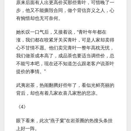
原来后面有人出更高价买那些青叶，可惜晚了一
步，他又不能撕毁合同，做个背信弃义之人，心
有惋惜却也无可奈何。
她长叹一口气后，又接着说，“青叶年年都在
涨，我们都在咬紧牙关买青叶，可是人家却卖得
心不甘情不愿。他们卖完青叶一整年高枕无忧，
我们做茶成本高了，成品茶也要适当调些价，总
不能亏本吧，现在还不知道怎么跟老客户说茶叶
提价的事情。”
武夷岩茶，热闹翻腾好些年了，看似光鲜亮丽的
背后，却也有着几家欢喜几家愁的悲凉。
《4》
眼下看来，此次“燕子窠”在岩茶圈的热搜头条挂
上好一阵。