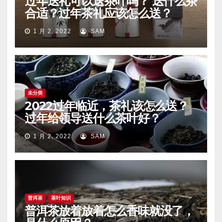
过年送礼可以送茶叶吗？ 送什么茶
合适？过年茶礼应该怎么送？
1 月 2, 2022
SAM
未分类
2022过年临近，茶礼该怎么送？
过年给领导送什么茶叶好？
1 月 2, 2022
SAM
普洱茶
茶叶知识
普洱茶放着放着怎么香味就没了，