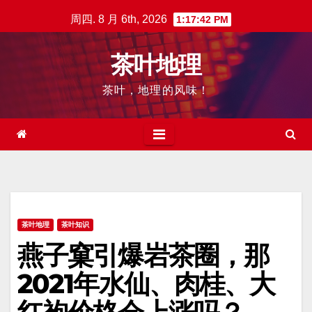
跳
周四. 8 月 6th, 2026
1:17:44 PM
至
内
茶叶地理
容
茶叶，地理的风味！
茶叶地理
茶叶知识
燕子窠引爆岩茶圈，那
2021年水仙、肉桂、大