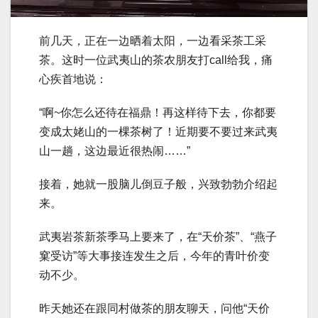
前几天，正在一边晒着太阳，一边看采茶工采
茶。这时一位武夷山的茶农朋友打call给我，痛
心疾首地说：
“啊~你怎么还待在福鼎！再这样待下去，你都要
变成太姥山的一棵茶树了！近期要不要过来武夷
山一趟，这边最近很热闹……”
接着，她就一股脑儿倒豆子般，兴致勃勃介绍起
来。
武夷岩茶新茶季马上要来了，在“天价茶”、“燕子
窠受访”等大事接连发生之后，今年的青叶价变
动不少。
昨天她还在跟同村做茶的朋友聊天，问他“天价