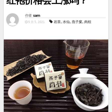
红袍价格会上涨吗？
作者
sam
,
,
,
岩茶
水仙
燕子窠
肉桂
5 月 5, 2021