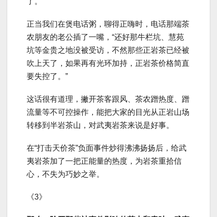
了。”
正当我们在煲电话粥，聊得正嗨时，电话那端茶
农朋友的老公插了一嘴，“还好那牛栏坑、慧苑
坑等金贵之地没被受访，不然那些正岩茶已经被
吹上天了，如果再有光环加持，正岩茶价格简直
要失控了。”
这话很有道理，撇开茶客跟风、茶农蹭热度、蹭
流量等不可控操作，能把大家的目光从正岩山场
转移到半岩茶山，对武夷岩茶来说是好事。
在“打击天价茶”负面事件炒得沸沸扬扬后，给武
夷岩茶加了一把正能量的热度，为岩茶重拾信
心，不失为巧妙之举。
《3》