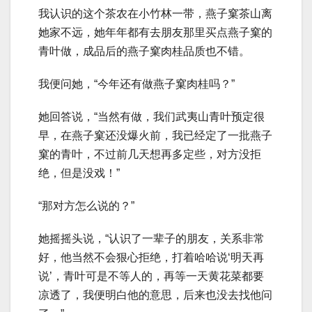
我认识的这个茶农在小竹林一带，燕子窠茶山离
她家不远，她年年都有去朋友那里买点燕子窠的
青叶做，成品后的燕子窠肉桂品质也不错。
我便问她，“今年还有做燕子窠肉桂吗？”
她回答说，“当然有做，我们武夷山青叶预定很
早，在燕子窠还没爆火前，我已经定了一批燕子
窠的青叶，不过前几天想再多定些，对方没拒
绝，但是没戏！”
“那对方怎么说的？”
她摇摇头说，“认识了一辈子的朋友，关系非常
好，他当然不会狠心拒绝，打着哈哈说‘明天再
说’，青叶可是不等人的，再等一天黄花菜都要
凉透了，我便明白他的意思，后来也没去找他问