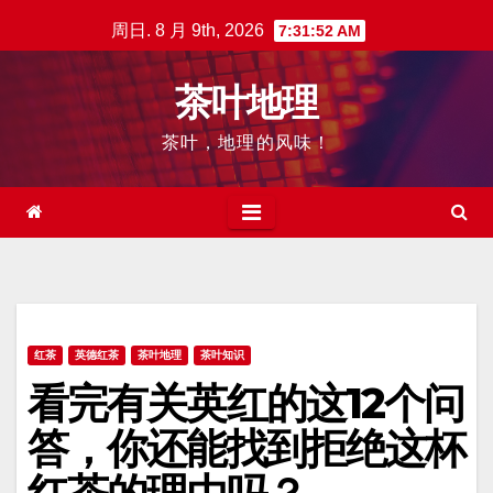
跳
周日. 8 月 9th, 2026
7:31:53 AM
至
内
茶叶地理
容
茶叶，地理的风味！
红茶
英德红茶
茶叶地理
茶叶知识
看完有关英红的这12个问
答，你还能找到拒绝这杯