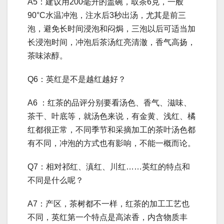
A5：建议用200毫升的盖碗，取茶6克，一般
90°C水温冲泡，注水后3秒出汤，尤其是前三
泡，避免长时间浸泡和闷焗，三泡以后可适当加
长浸泡时间，冲泡后茶汤红亮清澈，香气高扬，
茶味浓醇。
Q6：英红是不是越红越好？
A6 ：红茶的品评分别要看汤色、香气、滋味、
茶干、叶底等，就汤色来说，有金黄、浅红、橘
红都很正常，不同季节和采摘加工的茶叶汤色都
有不同，冲泡的方式也有影响，不能一概而论。
Q7：相对祁红、滇红、川红……英红的特点和
不同是什么呢？
A7：产区，茶树都不一样，红茶的加工工艺也
不同，英红第一个特点是高浓香，内含物质丰