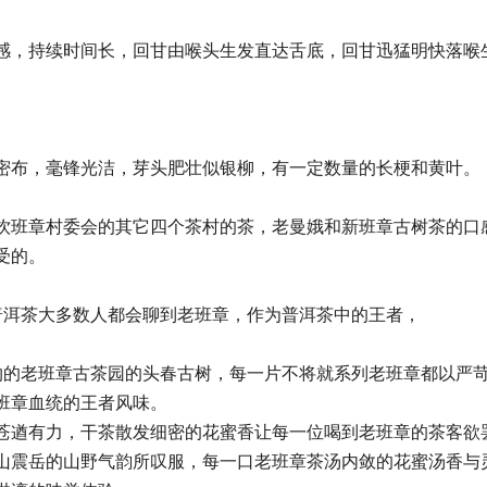
感，持续时间长，回甘由喉头生发直达舌底，回甘迅猛明快落喉
密布，毫锋光洁，芽头肥壮似银柳，有一定数量的长梗和黄叶。
饮班章村委会的其它四个茶村的茶，老曼娥和新班章古树茶的口
受的。
普洱茶大多数人都会聊到老班章，作为普洱茶中的王者，
约的老班章古茶园的头春古树，每一片不将就系列老班章都以严
班章血统的王者风味。
苍遒有力，干茶散发细密的花蜜香让每一位喝到老班章的茶客欲
山震岳的山野气韵所叹服，每一口老班章茶汤内敛的花蜜汤香与