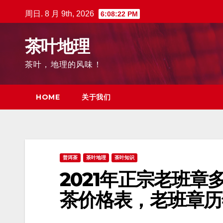
跳
周日. 8 月 9th, 2026
6:08:23 PM
至
内
茶叶地理
容
茶叶，地理的风味！
HOME
关于我们
普洱茶
茶叶地理
茶叶知识
2021年正宗老班
茶价格表，老班章历