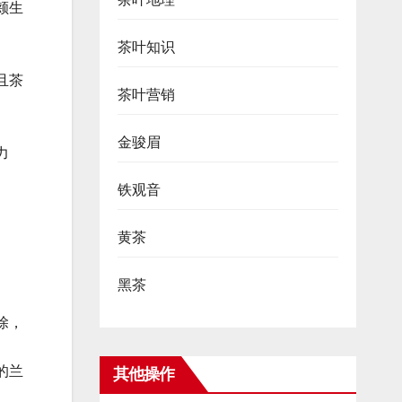
颊生
茶叶知识
且茶
茶叶营销
金骏眉
力
铁观音
黄茶
黑茶
除，
的兰
其他操作