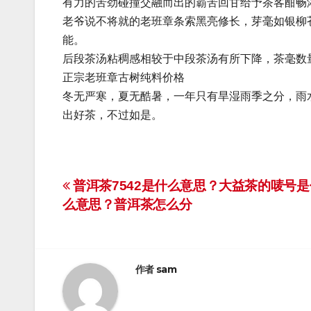
有力的苦劲碰撞交融而出的霸苦回甘给予茶客酣畅
老爷说不将就的老班章条索黑亮修长，芽毫如银柳
能。
后段茶汤粘稠感相较于中段茶汤有所下降，茶毫数
正宗老班章古树纯料价格
冬无严寒，夏无酷暑，一年只有旱湿雨季之分，雨
出好茶，不过如是。
文
普洱茶7542是什么意思？大益茶的唛号是
么意思？普洱茶怎么分
章
导
航
作者
sam