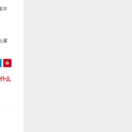
罢不
云雾
什么