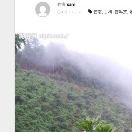
作者
sam
,
,
,
云南
古树
普洱茶
4 月 19, 2021