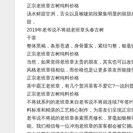
正宗老班章古树纯料价格
汤水鲜甜甘冽，舌尖以及喉咙前段聚集明显的留甜
甜，
2019年老爷说不将就老班章头春古树
干茶
整体黑褐，条形苍遒，身骨重实，紧结匀整，银毫
正宗老班章古树纯料价格
当然，如果觉得老班章太贵的朋友，其实也可以改
风格老班章很相似，而价格也是让更多茶友所能接
正宗老班章古树纯料价格
茶中霸王老班章，有几个普洱茶客不爱它?一说到
正宗老班章古树纯料价格
不将就系列的老班章来自老爷说不将就连续7年签
料标准和精湛的工艺精心制作，为茶友们呈现正宗
老爷说不将就的老班章条索黑亮修长，芽毫如银柳
能。我们相信每一位冲泡老班章的茶客都会被它撼