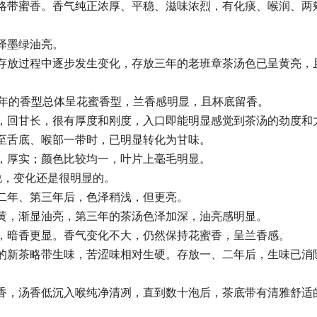
略带蜜香。香气纯正浓厚、平稳、滋味浓烈，有化痰、喉润、两
泽墨绿油亮。
存放过程中逐步发生变化，存放三年的老班章茶汤色已呈黄亮，
4年的香型总体呈花蜜香型，兰香感明显，且杯底留香。
，回甘长，很有厚度和刚度，入口即能明显感觉到茶汤的劲度和
至舌底、喉部一带时，已明显转化为甘味。
，厚实；颜色比较均一，叶片上毫毛明显。
说，变化还是很明显的。
二年、第三年后，色泽稍浅，但更亮。
黄，渐显油亮，第三年的茶汤色泽加深，油亮感明显。
，暗香更显。香气变化不大，仍然保持花蜜香，呈兰香感。
的新茶略带生味，苦涩味相对生硬。存放一、二年后，生味已消
香，汤香低沉入喉纯净清冽，直到数十泡后，茶底带有清雅舒适