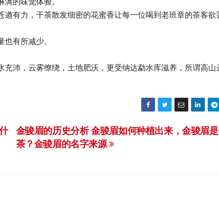
淋漓的味觉体验。
苍遒有力，干茶散发细密的花蜜香让每一位喝到老班章的茶客欲
量也有所减少。
水充沛，云雾缭绕，土地肥沃，更受纳达勐水库滋养，所谓高山
什
金骏眉的历史分析 金骏眉如何种植出来，金骏眉是
茶？金骏眉的名字来源