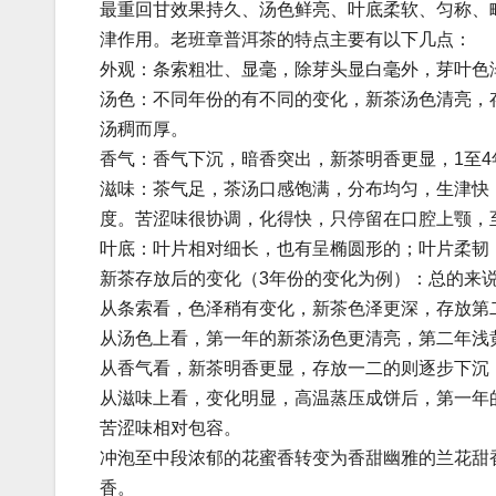
最重回甘效果持久、汤色鲜亮、叶底柔软、匀称、
津作用。老班章普洱茶的特点主要有以下几点：
外观：条索粗壮、显毫，除芽头显白毫外，芽叶色
汤色：不同年份的有不同的变化，新茶汤色清亮，
汤稠而厚。
香气：香气下沉，暗香突出，新茶明香更显，1至
滋味：茶气足，茶汤口感饱满，分布均匀，生津快
度。苦涩味很协调，化得快，只停留在口腔上颚，
叶底：叶片相对细长，也有呈椭圆形的；叶片柔韧
新茶存放后的变化（3年份的变化为例）：总的来
从条索看，色泽稍有变化，新茶色泽更深，存放第
从汤色上看，第一年的新茶汤色更清亮，第二年浅
从香气看，新茶明香更显，存放一二的则逐步下沉
从滋味上看，变化明显，高温蒸压成饼后，第一年
苦涩味相对包容。
冲泡至中段浓郁的花蜜香转变为香甜幽雅的兰花甜
香。