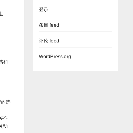
登录
生
条目 feed
评论 feed
WordPress.org
感和
苛的选
罢不
灵动