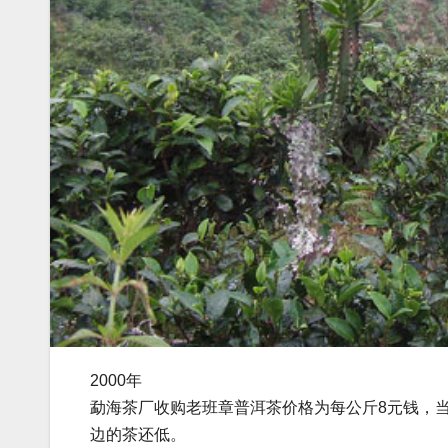
2000年
勐海茶厂收购老班章普洱茶价格为每公斤8元钱，
边的茶还低。