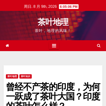
跳
周日. 8 月 9th, 2026
6:05:07 PM
至
内
茶叶地理
容
茶叶，地理的风味！
茶叶地理
茶叶知识
曾经不产茶的印度，为何
一跃成了茶叶大国？印度