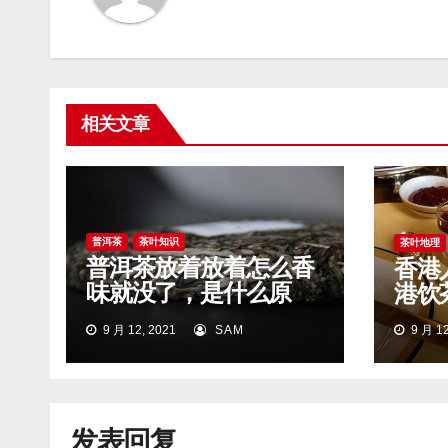
相关文章
普洱茶
茶叶知识
茶叶地理
普洱茶放着放着怎么香
香港
味就没了，是什么原
港饮
因？
9 月 12, 2021
SAM
9 月 12
发表回复