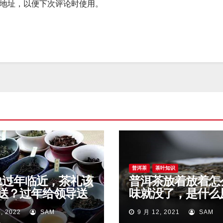
地址，以便下次评论时使用。
普洱茶
茶叶知识
22过年临近，茶礼该
普洱茶放着放着怎
送？过年给领导送
味就没了，是什么
茶叶好？
因？
, 2022
SAM
9 月 12, 2021
SAM