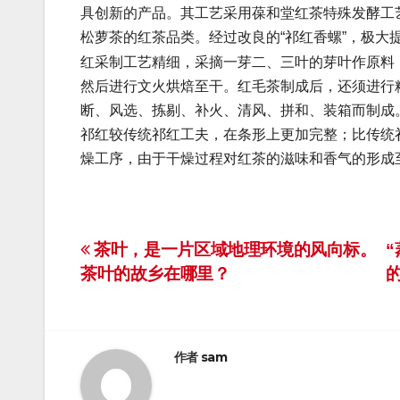
具创新的产品。其工艺采用葆和堂红茶特殊发酵工
松萝茶的红茶品类。经过改良的“祁红香螺”，极大
红采制工艺精细，采摘一芽二、三叶的芽叶作原料
然后进行文火烘焙至干。红毛茶制成后，还须进行
断、风选、拣剔、补火、清风、拼和、装箱而制成
祁红较传统祁红工夫，在条形上更加完整；比传统
燥工序，由于干燥过程对红茶的滋味和香气的形成
文
茶叶，是一片区域地理环境的风向标。
茶叶的故乡在哪里？
章
导
航
作者
sam