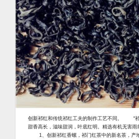
创新祁红和传统祁红工夫的制作工艺不同。 “祁
甜香高长，滋味甜润，叶底红明。精选有机无害雨
1、创新祁红香螺，祁门红茶中的新名茶，产地茗