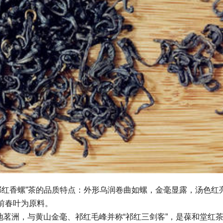
红香螺”茶的品质特点：外形乌润卷曲如螺，金毫显露，汤色红
前春叶为原料。
洲，与黄山金毫、祁红毛峰并称“祁红三剑客”，是葆和堂红