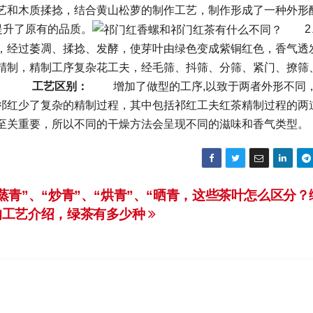
艺和木质揉捻，结合黄山松萝的制作工艺，制作形成了一种外形
提升了原有的品质。
2
，经过萎凋、揉捻、发酵，使芽叶由绿色变成紫铜红色，香气透
精制，精制工序复杂花工夫，经毛筛、抖筛、分筛、紧门、撩筛
。
工艺区别：
增加了做型的工序,以致于两者外形不同
祁红少了复杂的精制过程，其中包括祁红工夫红茶精制过程的两
至关重要，所以不同的干燥方法会呈现不同的滋味和香气类型。
“蒸青”、“炒青”、“烘青”、“晒青，这些茶叶怎么区分？
的工艺介绍，绿茶有多少种