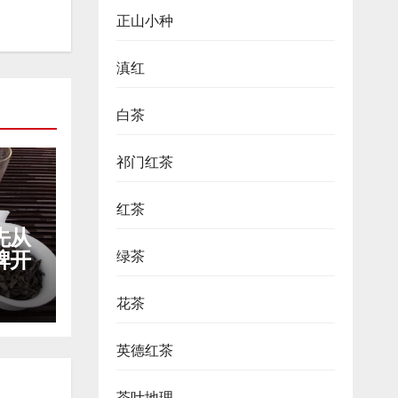
正山小种
滇红
白茶
祁门红茶
红茶
先从
牌开
绿茶
花茶
英德红茶
茶叶地理