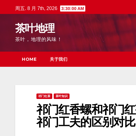
跳
周五. 8 月 7th, 2026
3:30:02 AM
至
内
茶叶地理
容
茶叶，地理的风味！
HOME
关于我们
祁门红茶
茶叶知识
祁门红香螺和祁门红
祁门工夫的区别对比