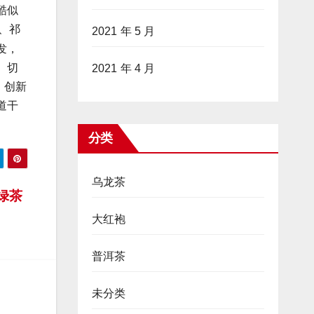
酷似
、祁
2021 年 5 月
发，
、切
2021 年 4 月
，创新
道干
分类
乌龙茶
绿茶
大红袍
普洱茶
未分类