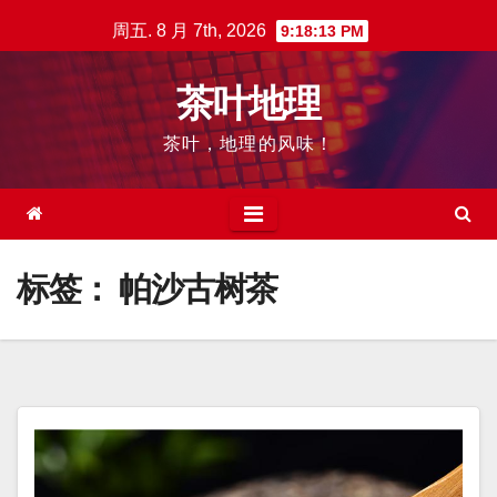
跳
周五. 8 月 7th, 2026
9:18:14 PM
至
内
茶叶地理
容
茶叶，地理的风味！
标签：
帕沙古树茶