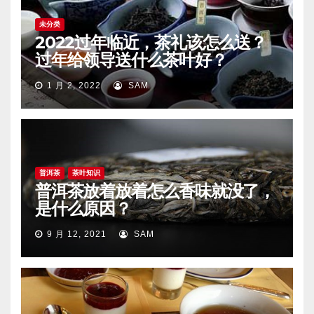
未分类
2022过年临近，茶礼该怎么送？
过年给领导送什么茶叶好？
1 月 2, 2022
SAM
普洱茶
茶叶知识
普洱茶放着放着怎么香味就没了，
是什么原因？
9 月 12, 2021
SAM