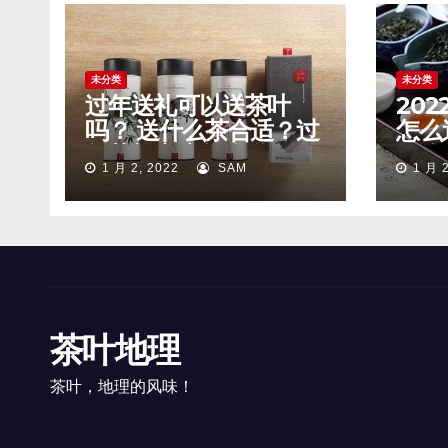
未分类
未分类
过年送礼可以送茶叶
20
吗？ 送什么茶合适？过
怎么
年茶礼应该怎么送？
什么
1 月 2, 2022
SAM
1 月 2
茶叶地理
茶叶，地理的风味！