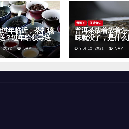
普洱茶
茶叶知识
22过年临近，茶礼该
普洱茶放着放着怎
送？过年给领导送
味就没了，是什么
茶叶好？
因？
, 2022
SAM
9 月 12, 2021
SAM