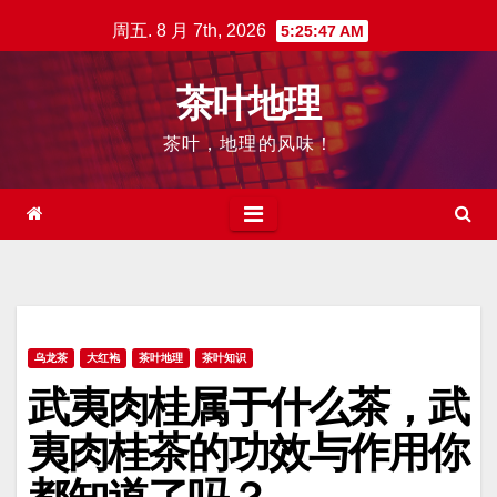
跳
周五. 8 月 7th, 2026
5:25:48 AM
至
内
茶叶地理
容
茶叶，地理的风味！
乌龙茶
大红袍
茶叶地理
茶叶知识
武夷肉桂属于什么茶，武
夷肉桂茶的功效与作用你