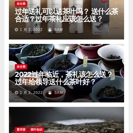
未分类
过年送礼可以送茶叶吗？ 送什么茶
合适？过年茶礼应该怎么送？
1 月 2, 2022
SAM
未分类
2022过年临近，茶礼该怎么送？
过年给领导送什么茶叶好？
1 月 2, 2022
SAM
普洱茶
茶叶知识