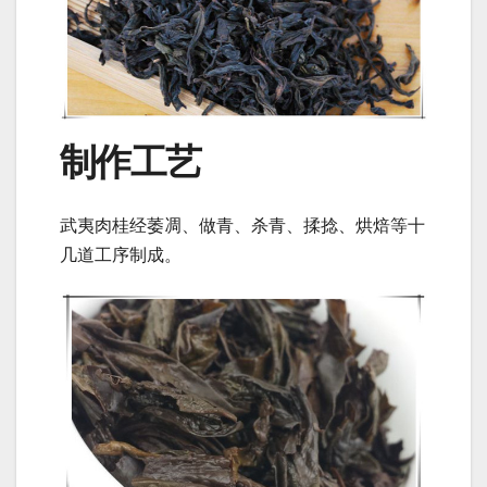
制作工艺
武夷肉桂经萎凋、做青、杀青、揉捻、烘焙等十
几道工序制成。