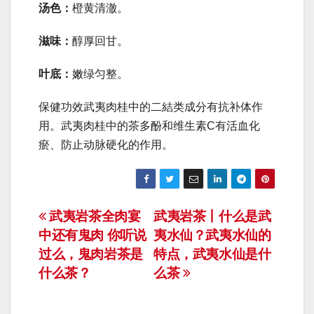
汤色：
橙黄清澈。
滋味：
醇厚回甘。
叶底：
嫩绿匀整。
保健功效武夷肉桂中的二結类成分有抗补体作
用。武夷肉桂中的茶多酚和维生素C有活血化
瘀、防止动脉硬化的作用。
文
武夷岩茶全肉宴
武夷岩茶丨什么是武
中还有鬼肉 你听说
夷水仙？武夷水仙的
章
过么，鬼肉岩茶是
特点，武夷水仙是什
导
什么茶？
么茶
航