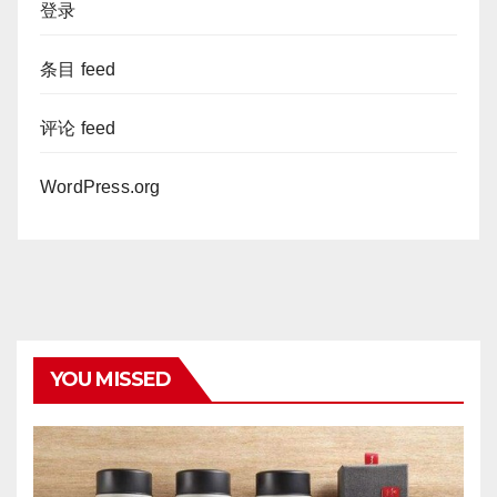
登录
条目 feed
评论 feed
WordPress.org
YOU MISSED