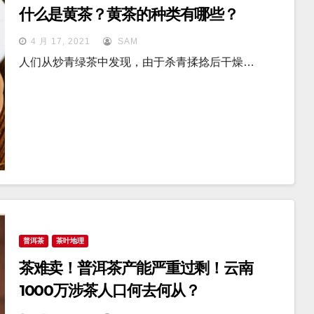
什么是黄茶？黄茶的种类有哪些？
4 月 17, 2021
SAM
人们从炒青绿茶中发现，由于杀青揉捻后干燥…
普洱茶
茶叶地理
茶难卖！普洱茶产能严重过剩！云南
1000万涉茶人口何去何从？