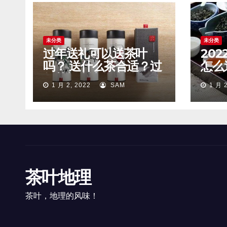
未分类
未分类
过年送礼可以送茶叶
20
吗？ 送什么茶合适？过
怎么
年茶礼应该怎么送？
什么
1 月 2, 2022
SAM
1 月 2
茶叶地理
茶叶，地理的风味！