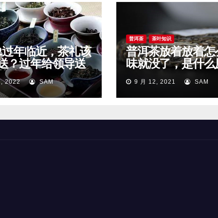
普洱茶
茶叶知识
22过年临近，茶礼该
普洱茶放着放着怎
送？过年给领导送
味就没了，是什么
茶叶好？
因？
, 2022
SAM
9 月 12, 2021
SAM