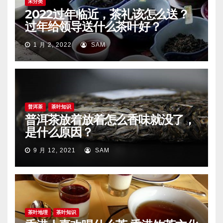
未分类
2022过年临近，茶礼该怎么送？
过年给领导送什么茶叶好？
1 月 2, 2022
SAM
普洱茶
茶叶知识
普洱茶放着放着怎么香味就没了，
是什么原因？
9 月 12, 2021
SAM
茶叶地理
茶叶知识